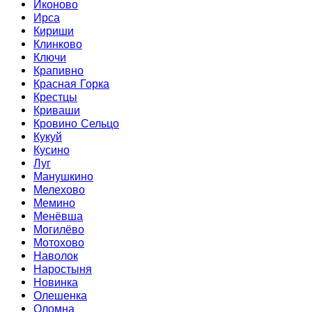
Иконово
Ирса
Кириши
Клинково
Ключи
Крапивно
Красная Горка
Крестцы
Криваши
Кровино Сельцо
Кукуй
Кусино
Луг
Манушкино
Мелехово
Мемино
Менёвша
Могилёво
Мотохово
Наволок
Наростыня
Новинка
Олешенка
Оломна