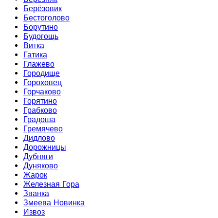
Берёзовик
Бестоголово
Борутино
Будогощь
Витка
Гатика
Глажево
Городище
Гороховец
Горчаково
Горятино
Грабково
Градоша
Гремячево
Дидлово
Дорожницы
Дубняги
Дуняково
Жарок
Железная Гора
Званка
Змеева Новинка
Извоз