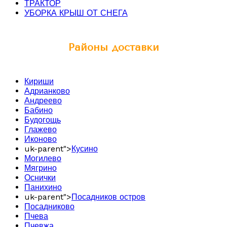
ТРАКТОР
УБОРКА КРЫШ ОТ СНЕГА
Районы доставки
Кириши
Адрианково
Андреево
Бабино
Будогощь
Глажево
Иконово
uk-parent">
Кусино
Могилево
Мягрино
Оснички
Панихино
uk-parent">
Посадников остров
Посадниково
Пчева
Пчевжа