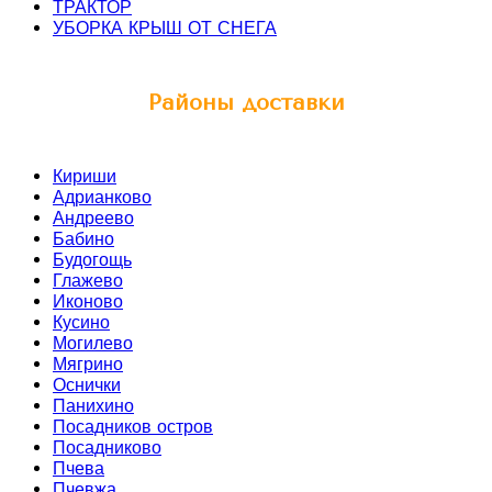
ТРАКТОР
УБОРКА КРЫШ ОТ СНЕГА
Районы доставки
Кириши
Адрианково
Андреево
Бабино
Будогощь
Глажево
Иконово
Кусино
Могилево
Мягрино
Оснички
Панихино
Посадников остров
Посадниково
Пчева
Пчевжа