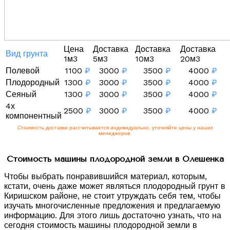
Цена
Доставка
Доставка
Доставка
Вид грунта
1м3
5м3
10м3
20м3
Полевой
1100
₽
3000
₽
3500
₽
4000
₽
Плодородный
1300
₽
3000
₽
3500
₽
4000
₽
Сеяный
1300
₽
3000
₽
3500
₽
4000
₽
4х
2500
₽
3000
₽
3500
₽
4000
₽
компонентный
Стоимость доставки рассчитывается индивидуально, уточняйте цены у наших
менеджеров.
Стоимость машины плодородной земли в Олешенка
Чтобы выбрать понравившийся материал, которым,
кстати, очень даже может являться плодородный грунт в
Киришском районе, не стоит утруждать себя тем, чтобы
изучать многочисленные предложения и предлагаемую
информацию. Для этого лишь достаточно узнать, что на
сегодня стоимость машины плодородной земли в