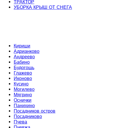
ТРАКТОР
УБОРКА КРЫШ ОТ СНЕГА
Кириши
Адрианково
Андреево
Бабино
Будогощь
Глажево
Иконово
Кусино
Могилево
Мягрино
Оснички
Панихино
Посадников остров
Посадниково
Пчева
Пчевжа