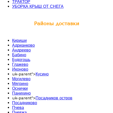
ТРАКТОР
УБОРКА КРЫШ ОТ СНЕГА
Районы доставки
Кириши
Адрианково
Андреево
Бабино
Будогощь
Глажево
Иконово
uk-parent">
Кусино
Могилево
Мягрино
Оснички
Панихино
uk-parent">
Посадников остров
Посадниково
Пчева
Пчевжа