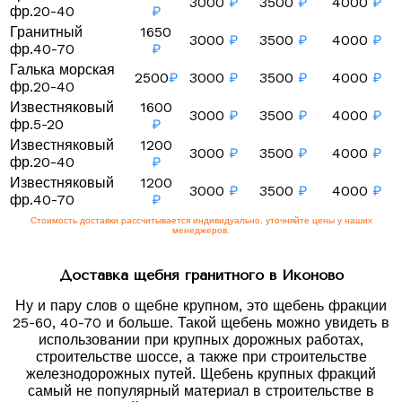
3000
₽
3500
₽
4000
₽
фр.20-40
₽
Гранитный
1650
3000
₽
3500
₽
4000
₽
фр.40-70
₽
Галька морская
2500
₽
3000
₽
3500
₽
4000
₽
фр.20-40
Известняковый
1600
3000
₽
3500
₽
4000
₽
фр.5-20
₽
Известняковый
1200
3000
₽
3500
₽
4000
₽
фр.20-40
₽
Известняковый
1200
3000
₽
3500
₽
4000
₽
фр.40-70
₽
Стоимость доставки рассчитывается индивидуально, уточняйте цены у наших
менеджеров.
Доставка щебня гранитного в Иконово
Ну и пару слов о щебне крупном, это щебень фракции
25-60, 40-70 и больше. Такой щебень можно увидеть в
использовании при крупных дорожных работах,
строительстве шоссе, а также при строительстве
железнодорожных путей. Щебень крупных фракций
самый не популярный материал в строительстве в