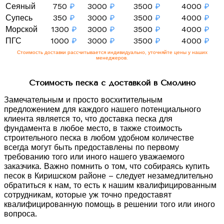
Сеяный
750
₽
3000
₽
3500
₽
4000
₽
Супесь
350
₽
3000
₽
3500
₽
4000
₽
Морской
1300
₽
3000
₽
3500
₽
4000
₽
ПГС
1000
₽
3000
₽
3500
₽
4000
₽
Стоимость доставки рассчитывается индивидуально, уточняйте цены у наших
менеджеров.
Стоимость песка с доставкой в Смолино
Замечательным и просто восхитительным
предложением для каждого нашего потенциального
клиента является то, что доставка песка для
фундамента в любое место, в также стоимость
строительного песка в любом удобном количестве
всегда могут быть предоставлены по первому
требованию того или иного нашего уважаемого
заказчика. Важно помнить о том, что собираясь купить
песок в Киришском районе – следует незамедлительно
обратиться к нам, то есть к нашим квалифицированным
сотрудникам, которые уж точно предоставят
квалифицированную помощь в решении того или иного
вопроса.