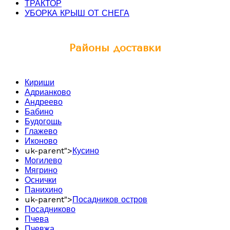
ТРАКТОР
УБОРКА КРЫШ ОТ СНЕГА
Районы доставки
Кириши
Адрианково
Андреево
Бабино
Будогощь
Глажево
Иконово
uk-parent">
Кусино
Могилево
Мягрино
Оснички
Панихино
uk-parent">
Посадников остров
Посадниково
Пчева
Пчевжа