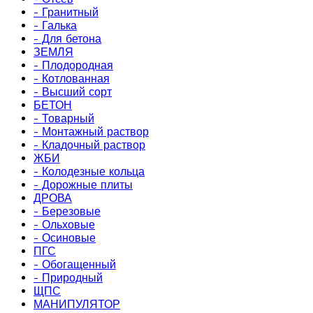
- Гранитный
- Галька
- Для бетона
ЗЕМЛЯ
- Плодородная
- Котлованная
- Высший сорт
БЕТОН
- Товарный
- Монтажный раствор
- Кладочный раствор
ЖБИ
- Колодезные кольца
- Дорожные плиты
ДРОВА
- Березовые
- Ольховые
- Осиновые
ПГС
- Обогащенный
- Природный
ЩПС
МАНИПУЛЯТОР