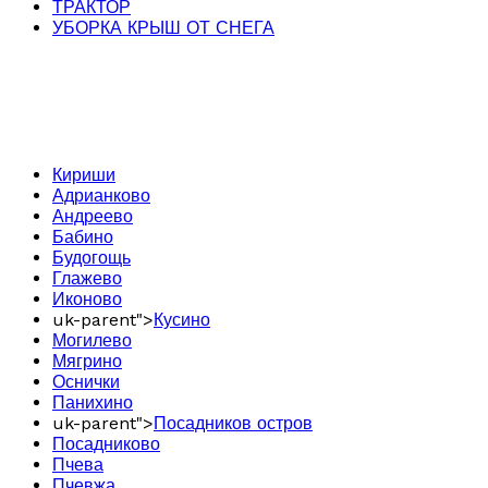
ТРАКТОР
УБОРКА КРЫШ ОТ СНЕГА
Кириши
Адрианково
Андреево
Бабино
Будогощь
Глажево
Иконово
uk-parent">
Кусино
Могилево
Мягрино
Оснички
Панихино
uk-parent">
Посадников остров
Посадниково
Пчева
Пчевжа