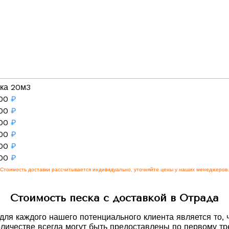
ка 20м3
00
₽
00
₽
00
₽
00
₽
00
₽
00
₽
Стоимость доставки рассчитывается индивидуально, уточняйте цены у наших менеджеров.
Стоимость песка с доставкой в Отрада
я каждого нашего потенциального клиента является то, ч
оличестве всегда могут быть предоставлены по первому тр