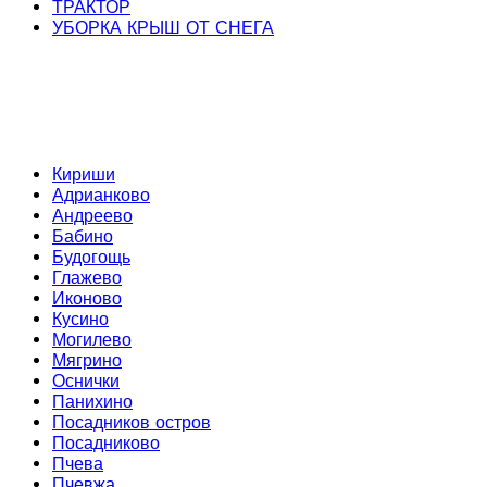
ТРАКТОР
УБОРКА КРЫШ ОТ СНЕГА
Кириши
Адрианково
Андреево
Бабино
Будогощь
Глажево
Иконово
Кусино
Могилево
Мягрино
Оснички
Панихино
Посадников остров
Посадниково
Пчева
Пчевжа