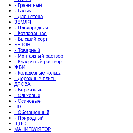
- Гранитный
- Галька
- Для бетона
ЗЕМЛЯ
- Плодородная
- Котлованная
- Высший сорт
БЕТОН
- Товарный
- Монтажный раствор
- Кладочный раствор
ЖБИ
- Колодезные кольца
- Дорожные плиты
ДРОВА
- Березовые
- Ольховые
- Осиновые
ПГС
- Обогащенный
- Природный
ЩПС
МАНИПУЛЯТОР