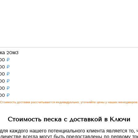
ка 20м3
00
₽
00
₽
00
₽
00
₽
00
₽
00
₽
Стоимость доставки рассчитывается индивидуально, уточняйте цены у наших менеджеров.
Стоимость песка с доставкой в Ключи
я каждого нашего потенциального клиента является то, ч
оличестве всегда могут быть предоставлены по первому тр