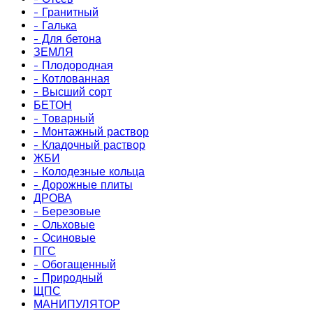
- Гранитный
- Галька
- Для бетона
ЗЕМЛЯ
- Плодородная
- Котлованная
- Высший сорт
БЕТОН
- Товарный
- Монтажный раствор
- Кладочный раствор
ЖБИ
- Колодезные кольца
- Дорожные плиты
ДРОВА
- Березовые
- Ольховые
- Осиновые
ПГС
- Обогащенный
- Природный
ЩПС
МАНИПУЛЯТОР