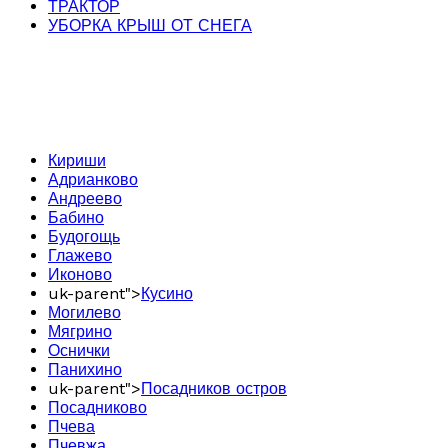
ТРАКТОР
УБОРКА КРЫШ ОТ СНЕГА
Кириши
Адрианково
Андреево
Бабино
Будогощь
Глажево
Иконово
uk-parent">
Кусино
Могилево
Мягрино
Оснички
Панихино
uk-parent">
Посадников остров
Посадниково
Пчева
Пчевжа