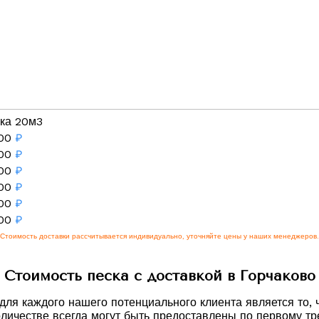
ка 20м3
00
₽
00
₽
00
₽
00
₽
00
₽
00
₽
Стоимость доставки рассчитывается индивидуально, уточняйте цены у наших менеджеров.
Стоимость песка с доставкой в Горчаково
я каждого нашего потенциального клиента является то, ч
оличестве всегда могут быть предоставлены по первому тр