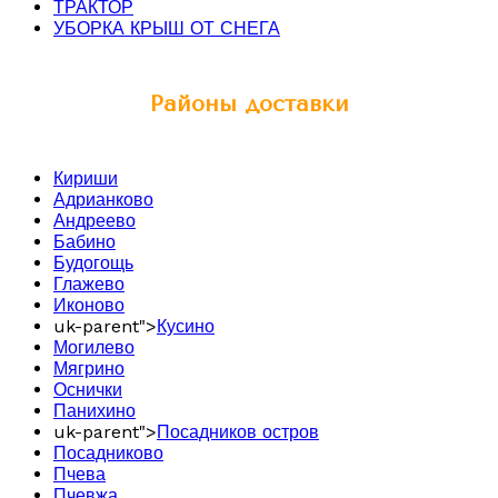
ТРАКТОР
УБОРКА КРЫШ ОТ СНЕГА
Районы доставки
Кириши
Адрианково
Андреево
Бабино
Будогощь
Глажево
Иконово
uk-parent">
Кусино
Могилево
Мягрино
Оснички
Панихино
uk-parent">
Посадников остров
Посадниково
Пчева
Пчевжа