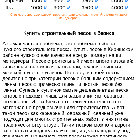
Морской
1300
₽
3000
₽
3500
₽
4000
₽
ПГС
1000
₽
3000
₽
3500
₽
4000
₽
Стоимость доставки рассчитывается индивидуально, уточняйте цены у наших
менеджеров.
Купить строительный песок в Званка
А самая частая проблема, это проблема выбора
нужного строительного песка. Купить песок в Киришском
районе нужного вам качества всегда помогут наши
менеджеры. Песок строительный имеет много названий:
карьерный, овражный, намывной, речной, сеянный,
морской, супесь, суглинок. Но по сути своей песок
делится на три категории песок с большим содержанием
глины, песок с примесью глины, и чистый песок без
глины. Супесь и суглинок самые дешевые виды песка
которые подходят лишь для засыпания ям, оврагов,
котлованов. Из-за большого количества глины этот
материал не предназначен для строительства. А вот
такой песок как карьерный, овражный, сеянный уже
подходит для многих строительных работ, в них глина
практически отсутствует. Таким песком можно и дороги
засыпать и и поднимать участки, и делать подушку под
фундамент. Применять этот песок можно практически