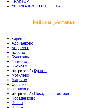
ТРАКТОР
УБОРКА КРЫШ ОТ СНЕГА
Районы доставки
Кириши
Адрианково
Андреево
Бабино
Будогощь
Глажево
Иконово
uk-parent">
Кусино
Могилево
Мягрино
Оснички
Панихино
uk-parent">
Посадников остров
Посадниково
Пчева
Пчевжа