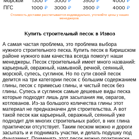
Морской
1300
₽
3000
₽
3500
₽
4000
₽
ПГС
1000
₽
3000
₽
3500
₽
4000
₽
Стоимость доставки рассчитывается индивидуально, уточняйте цены у наших
менеджеров.
Купить строительный песок в Извоз
А самая частая проблема, это проблема выбора
нужного строительного песка. Купить песок в Киришском
районе нужного вам качества всегда помогут наши
менеджеры. Песок строительный имеет много названий:
карьерный, овражный, намывной, речной, сеянный,
морской, супесь, суглинок. Но по сути своей песок
делится на три категории песок с большим содержанием
глины, песок с примесью глины, и чистый песок без
глины. Супесь и суглинок самые дешевые виды песка
которые подходят лишь для засыпания ям, оврагов,
котлованов. Из-за большого количества глины этот
материал не предназначен для строительства. А вот
такой песок как карьерный, овражный, сеянный уже
подходит для многих строительных работ, в них глина
практически отсутствует. Таким песком можно и дороги
засыпать и и поднимать участки, и делать подушку под
фундамент. Применять этот песок можно практически