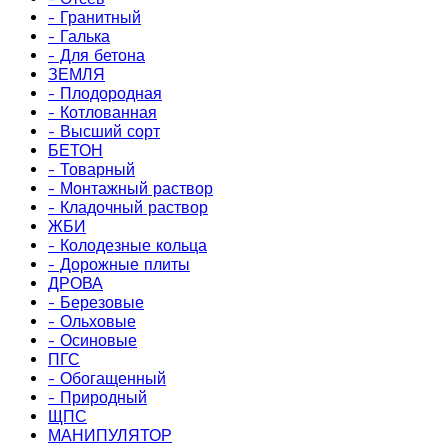
- Гранитный
- Галька
- Для бетона
ЗЕМЛЯ
- Плодородная
- Котлованная
- Высший сорт
БЕТОН
- Товарный
- Монтажный раствор
- Кладочный раствор
ЖБИ
- Колодезные кольца
- Дорожные плиты
ДРОВА
- Березовые
- Ольховые
- Осиновые
ПГС
- Обогащенный
- Природный
ЩПС
МАНИПУЛЯТОР