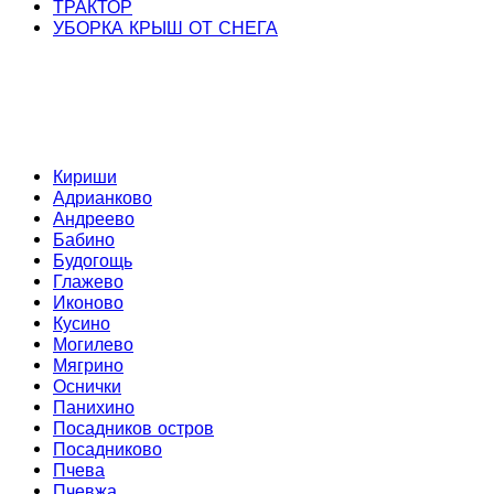
ТРАКТОР
УБОРКА КРЫШ ОТ СНЕГА
Кириши
Адрианково
Андреево
Бабино
Будогощь
Глажево
Иконово
Кусино
Могилево
Мягрино
Оснички
Панихино
Посадников остров
Посадниково
Пчева
Пчевжа