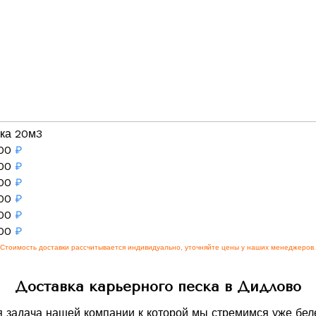
ка 20м3
00
₽
00
₽
00
₽
00
₽
00
₽
00
₽
Стоимость доставки рассчитывается индивидуально, уточняйте цены у наших менеджеров.
Доставка карьерного песка в Дидлово
я задача нашей компании к которой мы стремимся уже бел