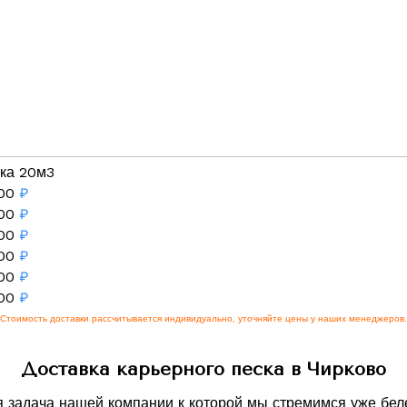
ка 20м3
00
₽
00
₽
00
₽
00
₽
00
₽
00
₽
Стоимость доставки рассчитывается индивидуально, уточняйте цены у наших менеджеров.
Доставка карьерного песка в Чирково
я задача нашей компании к которой мы стремимся уже бел