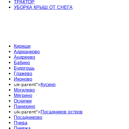
ТРАКТОР
УБОРКА КРЫШ ОТ СНЕГА
Кириши
Адрианково
Андреево
Бабино
Будогощь
Глажево
Иконово
uk-parent">
Кусино
Могилево
Мягрино
Оснички
Панихино
uk-parent">
Посадников остров
Посадниково
Пчева
Пчевжа