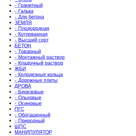
- Гранитный
- Галька
- Для бетона
ЗЕМЛЯ
- Плодородная
- Котлованная
- Высший сорт
БЕТОН
- Товарный
- Монтажный раствор
- Кладочный раствор
ЖБИ
- Колодезные кольца
- Дорожные плиты
ДРОВА
- Березовые
- Ольховые
- Осиновые
ПГС
- Обогащенный
- Природный
ЩПС
МАНИПУЛЯТОР