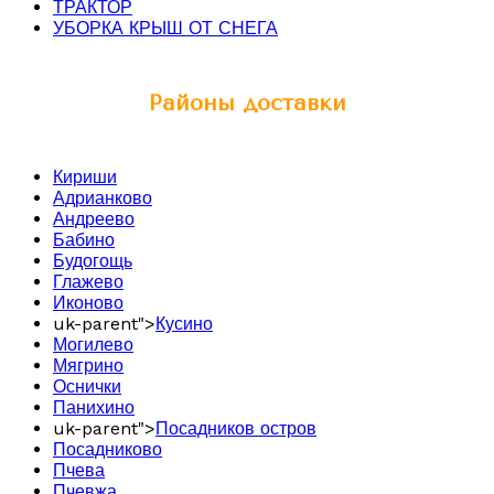
ТРАКТОР
УБОРКА КРЫШ ОТ СНЕГА
Районы доставки
Кириши
Адрианково
Андреево
Бабино
Будогощь
Глажево
Иконово
uk-parent">
Кусино
Могилево
Мягрино
Оснички
Панихино
uk-parent">
Посадников остров
Посадниково
Пчева
Пчевжа