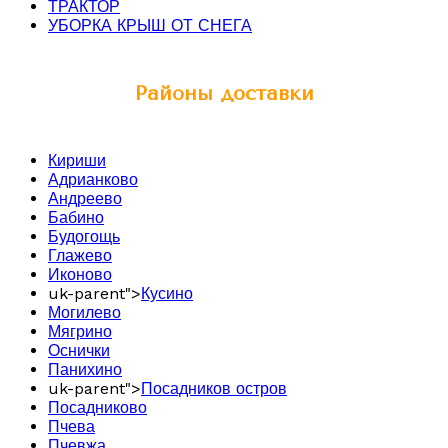
ТРАКТОР
УБОРКА КРЫШ ОТ СНЕГА
Районы доставки
Кириши
Адрианково
Андреево
Бабино
Будогощь
Глажево
Иконово
uk-parent">
Кусино
Могилево
Мягрино
Оснички
Панихино
uk-parent">
Посадников остров
Посадниково
Пчева
Пчевжа