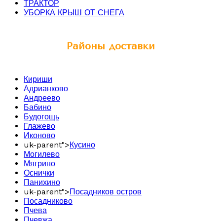
ТРАКТОР
УБОРКА КРЫШ ОТ СНЕГА
Районы доставки
Кириши
Адрианково
Андреево
Бабино
Будогощь
Глажево
Иконово
uk-parent">
Кусино
Могилево
Мягрино
Оснички
Панихино
uk-parent">
Посадников остров
Посадниково
Пчева
Пчевжа