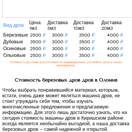
Цена
Доставка
Доставка
Доставка
Вид дров
1м3
5м3
10м3
20м3
Березовые
2500
₽
3000
₽
3500
₽
4000
₽
Дубовые
3500
₽
3000
₽
3500
₽
4000
₽
Осиновые
2500
₽
3000
₽
3500
₽
4000
₽
Ольховые
2500
₽
3000
₽
3500
₽
4000
₽
Стоимость доставки рассчитывается индивидуально, уточняйте цены у наших
менеджеров.
Стоимость березовых дров дров в Оломна
Чтобы выбрать понравившийся материал, которым,
кстати, очень даже может являться машина дров, не
стоит утруждать себя тем, чтобы изучать
многочисленные предложения и предлагаемую
информацию. Для этого лишь достаточно узнать, что на
сегодня стоимость машины дров в Киришском районе
всегда является необычайно выгодной, а наша доставка
березовых дров – самой надежной и открытой.