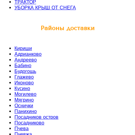
ТРАКТОР
УБОРКА КРЫШ ОТ СНЕГА
Районы доставки
Кириши
Адрианково
Андреево
Бабино
Будогощь
Глажево
Иконово
Кусино
Могилево
Мягрино
Оснички
Панихино
Посадников остров
Посадниково
Пчева
Пчевжа