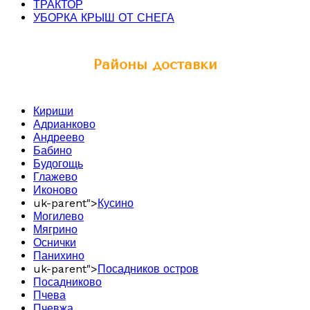
ТРАКТОР
УБОРКА КРЫШ ОТ СНЕГА
Районы доставки
Кириши
Адрианково
Андреево
Бабино
Будогощь
Глажево
Иконово
uk-parent">
Кусино
Могилево
Мягрино
Оснички
Панихино
uk-parent">
Посадников остров
Посадниково
Пчева
Пчевжа