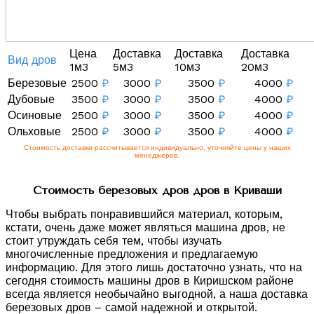
Цена
Доставка
Доставка
Доставка
Вид дров
1м3
5м3
10м3
20м3
Березовые
2500
₽
3000
₽
3500
₽
4000
₽
Дубовые
3500
₽
3000
₽
3500
₽
4000
₽
Осиновые
2500
₽
3000
₽
3500
₽
4000
₽
Ольховые
2500
₽
3000
₽
3500
₽
4000
₽
Стоимость доставки рассчитывается индивидуально, уточняйте цены у наших
менеджеров.
Стоимость березовых дров дров в Криваши
Чтобы выбрать понравившийся материал, которым,
кстати, очень даже может являться машина дров, не
стоит утруждать себя тем, чтобы изучать
многочисленные предложения и предлагаемую
информацию. Для этого лишь достаточно узнать, что на
сегодня стоимость машины дров в Киришском районе
всегда является необычайно выгодной, а наша доставка
березовых дров – самой надежной и открытой.