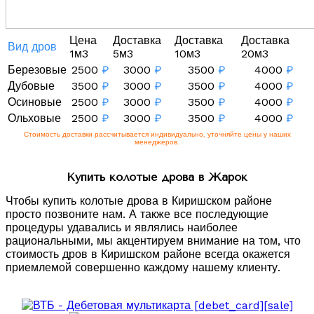
Цена
Доставка
Доставка
Доставка
Вид дров
1м3
5м3
10м3
20м3
Березовые
2500
₽
3000
₽
3500
₽
4000
₽
Дубовые
3500
₽
3000
₽
3500
₽
4000
₽
Осиновые
2500
₽
3000
₽
3500
₽
4000
₽
Ольховые
2500
₽
3000
₽
3500
₽
4000
₽
Стоимость доставки рассчитывается индивидуально, уточняйте цены у наших
менеджеров.
Купить колотые дрова в Жарок
Чтобы купить колотые дрова в Киришском районе
просто позвоните нам. А также все последующие
процедуры удавались и являлись наиболее
рациональными, мы акцентируем внимание на том, что
стоимость дров в Киришском районе всегда окажется
приемлемой совершенно каждому нашему клиенту.