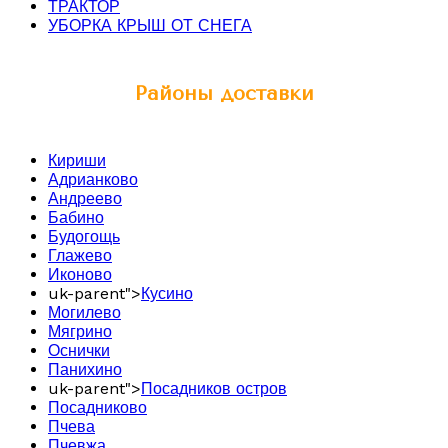
ТРАКТОР
УБОРКА КРЫШ ОТ СНЕГА
Районы доставки
Кириши
Адрианково
Андреево
Бабино
Будогощь
Глажево
Иконово
uk-parent">
Кусино
Могилево
Мягрино
Оснички
Панихино
uk-parent">
Посадников остров
Посадниково
Пчева
Пчевжа