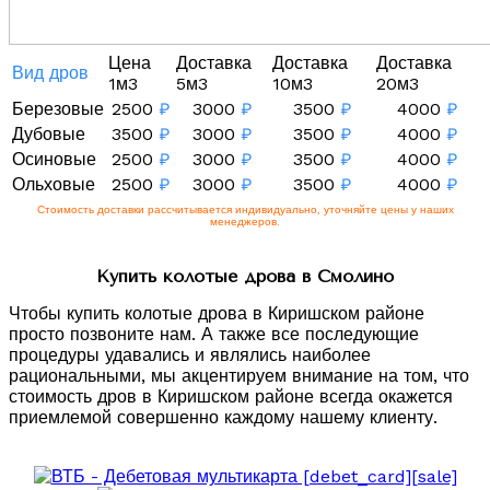
Цена
Доставка
Доставка
Доставка
Вид дров
1м3
5м3
10м3
20м3
Березовые
2500
₽
3000
₽
3500
₽
4000
₽
Дубовые
3500
₽
3000
₽
3500
₽
4000
₽
Осиновые
2500
₽
3000
₽
3500
₽
4000
₽
Ольховые
2500
₽
3000
₽
3500
₽
4000
₽
Стоимость доставки рассчитывается индивидуально, уточняйте цены у наших
менеджеров.
Купить колотые дрова в Смолино
Чтобы купить колотые дрова в Киришском районе
просто позвоните нам. А также все последующие
процедуры удавались и являлись наиболее
рациональными, мы акцентируем внимание на том, что
стоимость дров в Киришском районе всегда окажется
приемлемой совершенно каждому нашему клиенту.