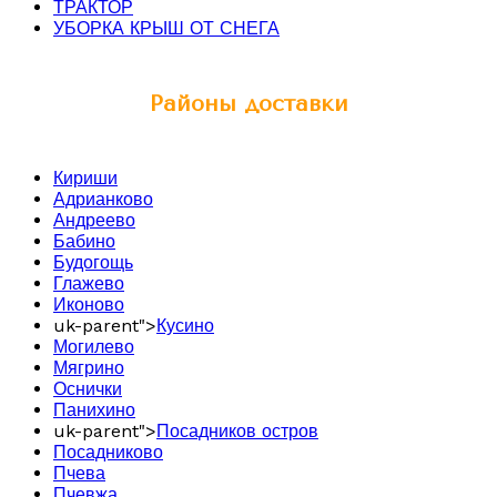
ТРАКТОР
УБОРКА КРЫШ ОТ СНЕГА
Районы доставки
Кириши
Адрианково
Андреево
Бабино
Будогощь
Глажево
Иконово
uk-parent">
Кусино
Могилево
Мягрино
Оснички
Панихино
uk-parent">
Посадников остров
Посадниково
Пчева
Пчевжа