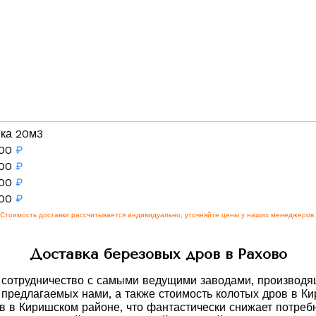
вка 20м3
00
₽
00
₽
00
₽
00
₽
Стоимость доставки рассчитывается индивидуально, уточняйте цены у наших менеджеров.
Доставка березовых дров в Рахово
е сотрудничество с самыми ведущими заводами, производ
, предлагаемых нами, а также стоимость колотых дров в К
в в Киришском районе, что фантастически снижает потребн