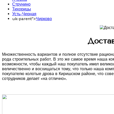
Струнино
Тихорицы
Усть-Черная
uk-parent">
Чирково
Достав
Множественность вариантов и полное отсутствие рацио
рода строительных работ. В это же самое время наша ко
возможности, чтобы каждый наш покупатель имел великол
величественно и восхищаться тому, что только наша ко
покупателю колотые дрова в Киришском районе, что сове
сотрудников делает «на отлично».