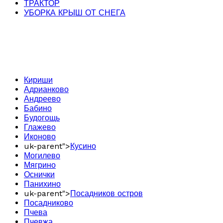
ТРАКТОР
УБОРКА КРЫШ ОТ СНЕГА
Кириши
Адрианково
Андреево
Бабино
Будогощь
Глажево
Иконово
uk-parent">
Кусино
Могилево
Мягрино
Оснички
Панихино
uk-parent">
Посадников остров
Посадниково
Пчева
Пчевжа