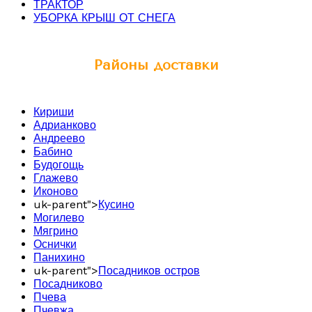
ТРАКТОР
УБОРКА КРЫШ ОТ СНЕГА
Районы доставки
Кириши
Адрианково
Андреево
Бабино
Будогощь
Глажево
Иконово
uk-parent">
Кусино
Могилево
Мягрино
Оснички
Панихино
uk-parent">
Посадников остров
Посадниково
Пчева
Пчевжа