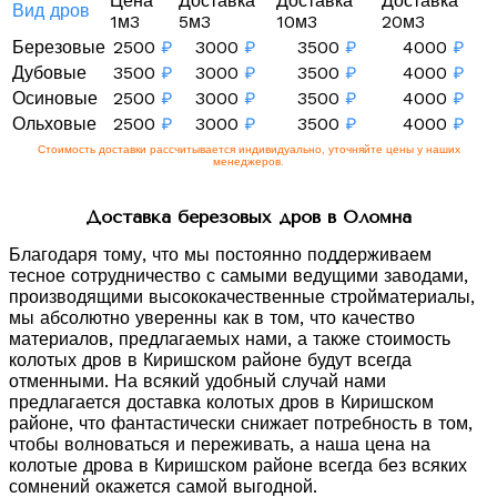
Цена
Доставка
Доставка
Доставка
Вид дров
1м3
5м3
10м3
20м3
Березовые
2500
₽
3000
₽
3500
₽
4000
₽
Дубовые
3500
₽
3000
₽
3500
₽
4000
₽
Осиновые
2500
₽
3000
₽
3500
₽
4000
₽
Ольховые
2500
₽
3000
₽
3500
₽
4000
₽
Стоимость доставки рассчитывается индивидуально, уточняйте цены у наших
менеджеров.
Доставка березовых дров в Оломна
Благодаря тому, что мы постоянно поддерживаем
тесное сотрудничество с самыми ведущими заводами,
производящими высококачественные стройматериалы,
мы абсолютно уверенны как в том, что качество
материалов, предлагаемых нами, а также стоимость
колотых дров в Киришском районе будут всегда
отменными. На всякий удобный случай нами
предлагается доставка колотых дров в Киришском
районе, что фантастически снижает потребность в том,
чтобы волноваться и переживать, а наша цена на
колотые дрова в Киришском районе всегда без всяких
сомнений окажется самой выгодной.