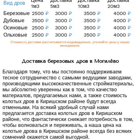
Цена
Доставка
Доставка
Доставка
Вид дров
1м3
5м3
10м3
20м3
Березовые
2500
₽
3000
₽
3500
₽
4000
₽
Дубовые
3500
₽
3000
₽
3500
₽
4000
₽
Осиновые
2500
₽
3000
₽
3500
₽
4000
₽
Ольховые
2500
₽
3000
₽
3500
₽
4000
₽
Стоимость доставки рассчитывается индивидуально, уточняйте цены у наших
менеджеров.
Доставка березовых дров в Могилёво
Благодаря тому, что мы постоянно поддерживаем
тесное сотрудничество с самыми ведущими заводами,
производящими высококачественные стройматериалы,
мы абсолютно уверенны как в том, что качество
материалов, предлагаемых нами, а также стоимость
колотых дров в Киришском районе будут всегда
отменными. На всякий удобный случай нами
предлагается доставка колотых дров в Киришском
районе, что фантастически снижает потребность в том,
чтобы волноваться и переживать, а наша цена на
колотые дрова в Киришском районе всегда без всяких
сомнений окажется самой выгодной.